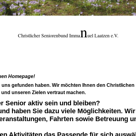
n
Christlicher Seniorenbund Imma
uel Laatzen e.V.
euen Homepage!
zu uns gefunden haben. Wir möchten Ihnen den Christlich
t und unseren Zielen vertraut machen.
er Senior aktiv sein und bleiben?
nd haben Sie dazu viele Möglichkeiten. Wir
ranstaltungen, Fahrten sowie Betreuung un
en Aktivitäten das Passende für sich auswä